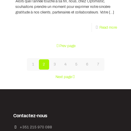
Alors que l’année touche à sa fin, nous, chez Optimistic,
souhaitons prendre un moment pour exprimer notre sincère
gratitude à nos clients, partenaires et collaborateurs. Votre
[…]
Read more
Prev page
1
2
3
4
5
6
7
Next page
Contactez-nous
+351 215 970 088