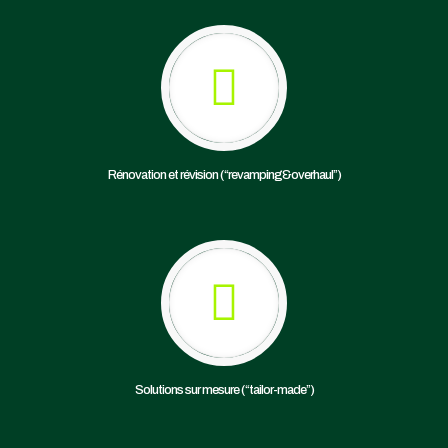
Rénovation et révision (“revamping&overhaul”)
Solutions sur mesure (“tailor-made”)