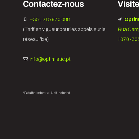
Contactez-nous
Visit
+351 215 970 088
Optim
(Tarif en vigueur pour les appels sur le
Rua Camp
réseau fixe)
1070-306
info@optimistic.pt
*Batalha Industrial Unit Included