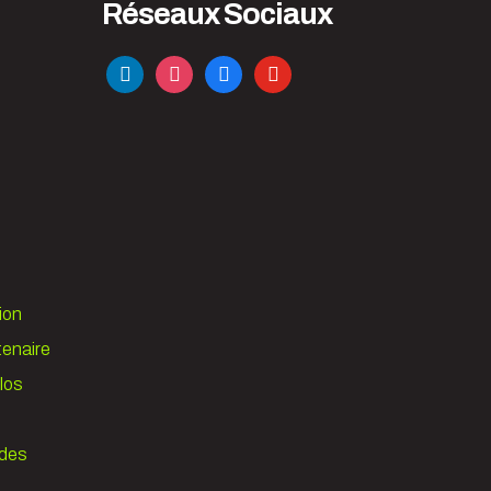
Réseaux Sociaux
linkedin
instagram
facebook
youtube
ion
tenaire
los
 des