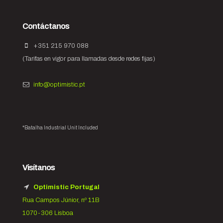
Contáctanos
+351 215 970 088
(Tarifas en vigor para llamadas desde redes fijas)
info@optimistic.pt
*Batalha Industrial Unit Included
Visítanos
Optimistic Portugal
Rua Campos Júnior, nº 11B
1070-306 Lisboa