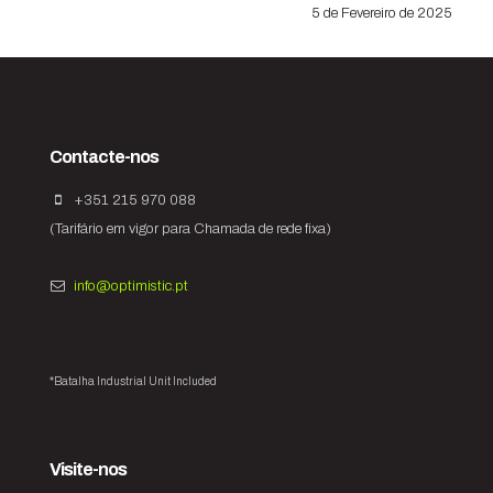
5 de Fevereiro de 2025
Contacte-nos
+351 215 970 088
(Tarifário em vigor para Chamada de rede fixa)
info@optimistic.pt
*Batalha Industrial Unit Included
Visite-nos