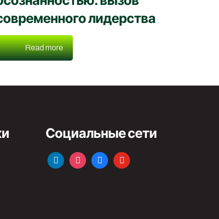
осознанностью: вызов
современного лидерства
Read more
ки
Социальные сети
linkedin
instagram
facebook
youtube