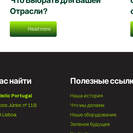
Что Выбрать для Вашей
Отрасли?
Read more
ас найти
Полезные ссыл
istic Portugal
Наша история
os Júnior, nº 11B
Что мы делаем
 Lisboa
Наше оборудование
Зеленое будущее