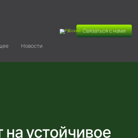
Связаться с нами
щее
Новости
т на устойчивое