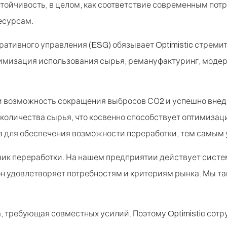
ойчивость, в целом, как соответствие современным потр
есурсам.
оративного управления (ESG) обязывает Optimistic стрем
мизация использования сырья, ремануфактуринг, модер
ли возможность сокращения выбросов СО2 и успешно вн
оличества сырья, что косвенно способствует оптимизац
 для обеспечения возможности переработки, тем самым
хник переработки. На нашем предприятии действует сис
 он удовлетворяет потребностям и критериям рынка. Мы т
а, требующая совместных усилий. Поэтому Optimistic сот