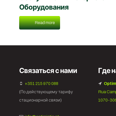
Оборудования
Read more
Связаться с нами
Где н
+351 215 970 088
Optim
(По действующему тарифу
Rua Camp
стационарной связи)
1070-306