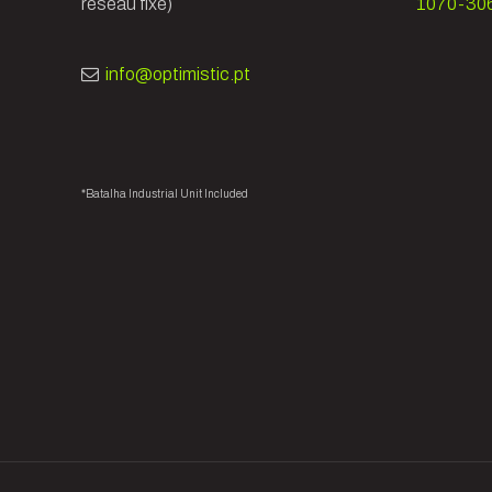
réseau fixe)
1070-306
info@optimistic.pt
*Batalha Industrial Unit Included