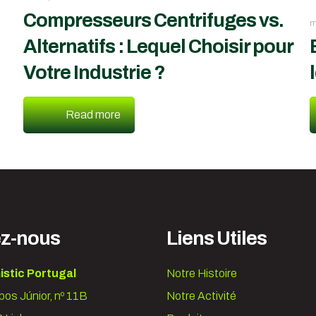
Compresseurs Centrifuges vs.
m
Alternatifs : Lequel Choisir pour
Votre Industrie ?
Read more
ez-nous
Liens Utiles
istic Portugal
Notre Histoire
os Júnior, nº 11B
Notre Activité