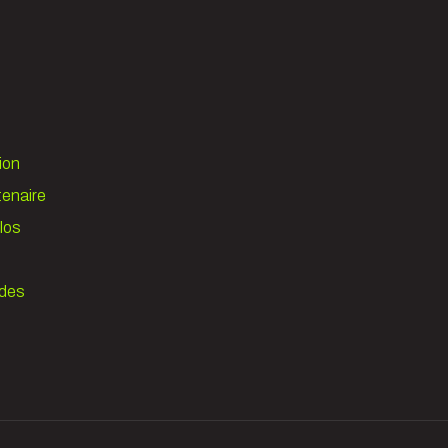
ion
tenaire
los
 des