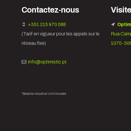
Contactez-nous
Visit
+351 215 970 088
Optim
(Tarif en vigueur pour les appels sur le
Rua Camp
réseau fixe)
1070-306
info@optimistic.pt
*Batalha Industrial Unit Included