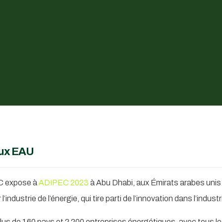
aux EAU
C expose à
ADIPEC 2023
à Abu Dhabi, aux Émirats arabes unis.
ndustrie de l’énergie, qui tire parti de l’innovation dans l’indust
plus de 160 pays et 2 200 entreprises énergétiques, avec tous le