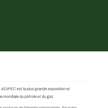
 ADIPEC est la plus grande exposition et
rie mondiale du pétrole et du gaz.
s secteurs de l’énergie représentés. En outre,