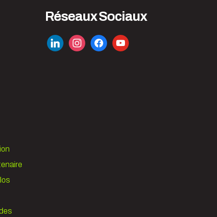
Réseaux Sociaux
linkedin
instagram
facebook
youtube
ion
tenaire
los
 des