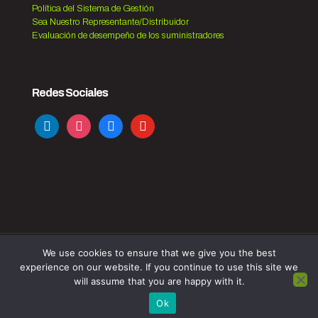
Política del Sistema de Gestión
Sea Nuestro Representante/Distribuidor
Evaluación de desempeño de los suministradores
Redes Sociales
linkedin
instagram
facebook
youtube
We use cookies to ensure that we give you the best
© 2023 OPTIMISTIC. All Rights Reserved. Desenvolvido por
experience on our website. If you continue to use this site we
AMEN.PT
will assume that you are happy with it.
Ok