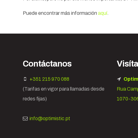
Puede encontrar más información
aquí
.
Contáctanos
Visít
+351 215 970 088
Optim
(Tarifas en vigor para llamadas desde
Rua Camp
redes fijas)
1070-306
info@optimistic.pt