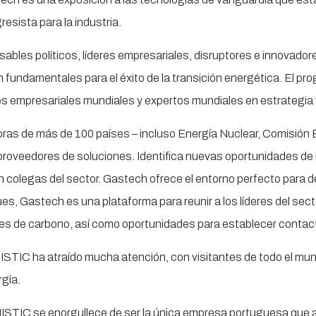
esista para la industria.
ables políticos, líderes empresariales, disruptores e innovador
 fundamentales para el éxito de la transición energética. El p
eres empresariales mundiales y expertos mundiales en estrategia
 de más de 100 países – incluso Energía Nuclear, Comisión Ele
proveedores de soluciones. Identifica nuevas oportunidades de 
n colegas del sector. Gastech ofrece el entorno perfecto para d
pues, Gastech es una plataforma para reunir a los líderes del sec
nes de carbono, así como oportunidades para establecer contac
ISTIC ha atraído mucha atención, con visitantes de todo el mu
rgía.
MISTIC se enorgullece de ser la única empresa portuguesa que a