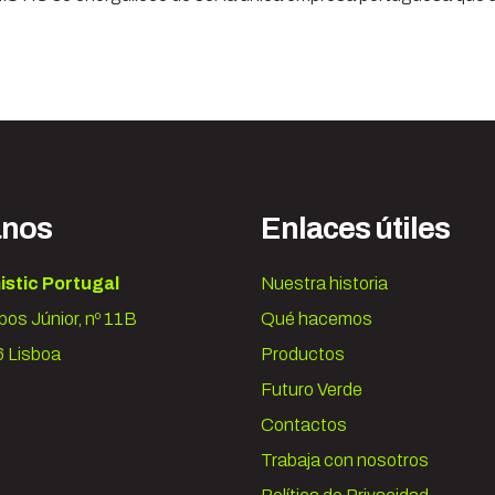
anos
Enlaces útiles
istic Portugal
Nuestra historia
os Júnior, nº 11B
Qué hacemos
 Lisboa
Productos
Futuro Verde
Contactos
Trabaja con nosotros